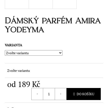
a
j
í
Dámský parfém Amira
t
Yodeyma
?
VARIANTA
HLEDAT
Zvolte variantu
od
189 Kč
Měrná
DO KOŠÍKU
cena: