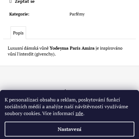
Zeptat se
Kategorie
:
Parfémy
Popis
Luxusní dámská vůně
Yodeyma Paris Amira
je inspirováno
vůní l'interdit (givenchy).
Z
á
p
a
Informace pro vás
K personalizaci obsahu a reklam, poskytování funkcí
t
sociálních médií a analýze naší návštěvnosti využíváme
Obchodní podmínky
í
soubory cookies. Více informací
zde
.
Podmínky ochrany osobních údajů
Nastavení
Vytvořil Shoptet